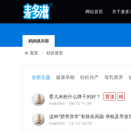
网站首页
关于麦多
妈妈俱乐部
社区首页
首页
全部主题
健康孕期
轻松待产
母乳喂养
婴儿米粉什么牌子的好？
置顶
精
hoezlnn
04-15 11:39
这种“脐带异常”有致命风险 孕检及早发
hoezlnn
12-12 16:19