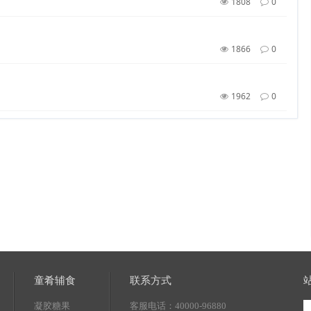
1808
0
1866
0
1962
0
童肴辅食
联系方式
凝胶糖果
客服电话：40000-96880