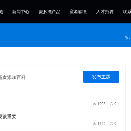
滋
新闻中心
麦多滋产品
童肴辅食
人才招聘
联
致
发布主题
辅食添加百科
1903
0
现很重要
1752
0