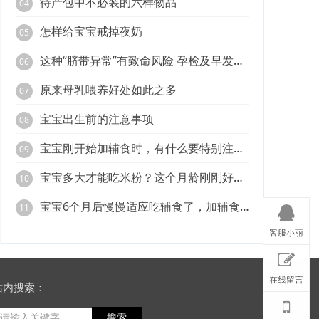
待产包中不必装的六样物品
04
怎样给宝宝戒掉夜奶
05
这种“脐带异常”有致命风险 孕检及早发现很重要
06
原来母乳喂养好处如此之多
07
宝宝出生前的注意事项
08
宝宝刚开始加辅食时，有什么要特别注意的呢？
09
宝宝多大才能吃米粉？这个月龄刚刚好，宝妈可别错过了
10
宝宝6个月后慢慢适应吃辅食了，加辅食时有什么要注意的？
11
客服小丽
在线留言
站内搜索：
搜索