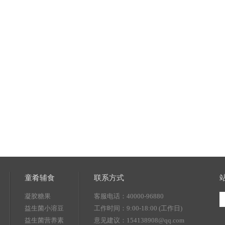
童肴辅食
联系方式
凝胶糖果
客服电话：40000-96880
益生菌小溶豆
工作时间：9:00-18:00 (工作日)
益生菌营养素
意见建议：154138908@qq.com