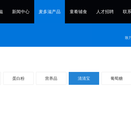
滋
新闻中心
麦多滋产品
童肴辅食
人才招聘
联
致
蛋白粉
营养品
清清宝
葡萄糖