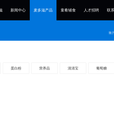
滋
新闻中心
麦多滋产品
童肴辅食
人才招聘
联
致
蛋白粉
营养品
清清宝
葡萄糖