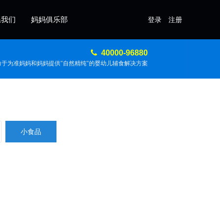
系我们
妈妈俱乐部
登录
注册
40000-96880
力于为准妈妈和妈妈提供"自然精纯"的婴幼儿辅食解决方案
小食品