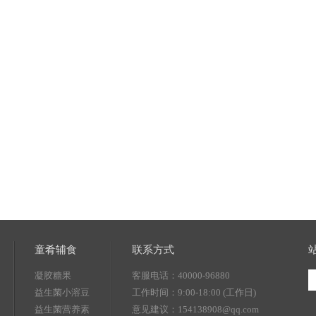
童肴辅食
联系方式
凝胶糖果
客服电话：40000-96880
益生菌小溶豆
工作时间：9:00-18:00 (工作日)
益生菌营养素
意见建议：154138908@qq.com