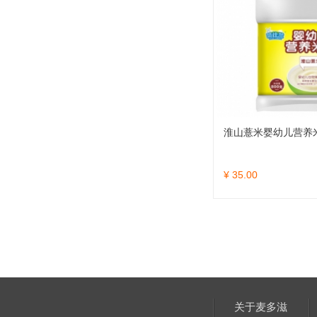
淮山薏米婴幼儿营养
¥ 35.00
关于麦多滋