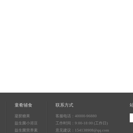
童肴辅食
联系方式
凝胶糖果
客服电话：40000-96880
益生菌小溶豆
工作时间：9:00-18:00 (工作日)
益生菌营养素
意见建议：154138908@qq.com