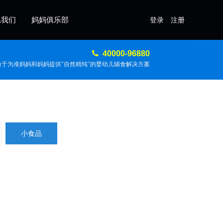
系我们
妈妈俱乐部
登录
注册
40000-96880
力于为准妈妈和妈妈提供"自然精纯"的婴幼儿辅食解决方案
小食品