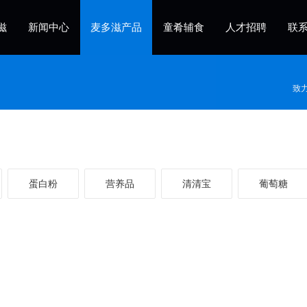
滋
新闻中心
麦多滋产品
童肴辅食
人才招聘
联
致
蛋白粉
营养品
清清宝
葡萄糖